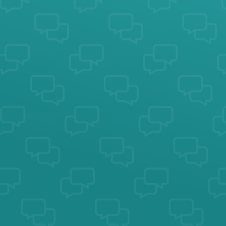
Dei
Sti
zähl
Erzä
von
Erf
bei 
Bew
um 