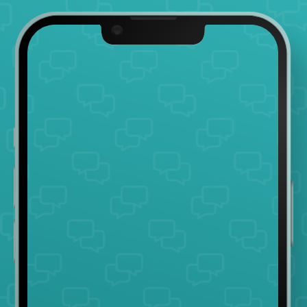
L
E
O
N
H
A
R
D
W
E
I
S
S
G
m
b
H
&